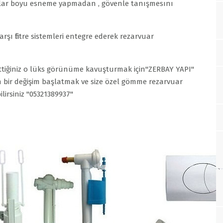
yıllar boyu esneme yapmadan , gövenle tanışmesını
ı filitre sistemleri entegre ederek rezarvuar
tiğiniz o lüks görünüme kavuşturmak için"ZERBAY YAPI"
ir değişim başlatmak ve size özel gömme rezarvuar
ilirsiniz "05321389937"