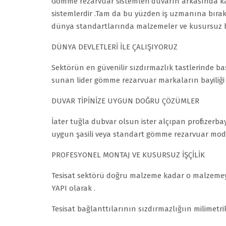
Gömme rezarvuar sistemleri duvarın arkasında ka
sistemlerdir .Tam da bu yüzden iş uzmanına bıra
dünya standartlarında malzemeler ve kusursuz bir
DÜNYA DEVLETLERİ İLE ÇALIŞIYORUZ
Sektörün en güvenilir sızdırmazlık tastlerinde ba
sunan lider gömme rezarvuar markaların bayiliğ
DUVAR TİPİNİZE UYGUN DOĞRU ÇÖZÜMLER
İater tuğla dubvar olsun ister alçıpan profil z
uygun şasili veya standart gömme rezarvuar modelle
PROFESYONEL MONTAJ VE KUSURSUZ İŞÇİLİK
Tesisat sektörü doğru malzeme kadar o malzeme
YAPI olarak .
Tesisat bağlanttılarının sızdırmazlığıın milimetri