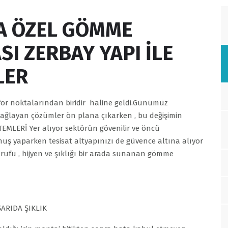
A ÖZEL GÖMME
I ZERBAY YAPI İLE
LER
or noktalarından biridir haline geldi.Günümüz
ağlayan çözümler ön plana çıkarken , bu değişimin
MLERİ Yer alıyor sektörün gövenilir ve öncü
ş yaparken tesisat altyapınızı de güvence altına alıyor
asarufu , hijyen ve şıklığı bir arada sunanan gömme
ŞARIDA ŞIKLIK