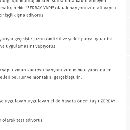
ldığı için montaj bitikten sonra hata kabul etmeyen
kmak gerekir. "ZERBAY YAPI" olarak banyonuzun alt yapısı
 işçilik işna ediyoruz
şarıyla geçmiştir ,uznu ömürlü ve yedek parça garantisi
i ve uygulamasını yapıyoruz
erbay yapı uzman kadrosu banyonuzun mimari yapısına en
ri belirler ve montajını gerçekleştirir .
ye uygulayan uygulayan el de hayata önem taşır ZERBAY
k olarak test ediyoruz.