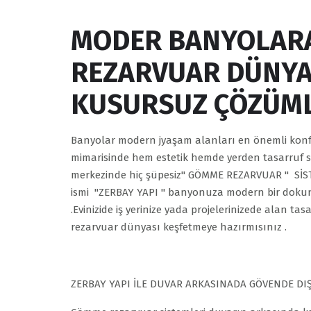
MODER BANYOLAR
REZARVUAR DÜNYAS
KUSURSUZ ÇÖZÜM
Banyolar modern jyaşam alanları en önemli konf
mimarisinde hem estetik hemde yerden tasarruf s
merkezinde hiç şüpesiz" GÖMME REZARVUAR " SİSTE
ismi "ZERBAY YAPI " banyonuza modern bir dokunu
.Evinizide iş yerinize yada projelerinizede alan t
rezarvuar dünyası keşfetmeye hazırmısınız .
ZERBAY YAPI İLE DUVAR ARKASINADA GÖVENDE DI