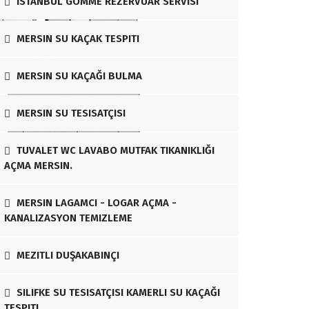
İSTANBUL GÖMME REZERVUAR SERVISI
MERSIN SU KAÇAK TESPITI
MERSIN SU KAÇAĞI BULMA
MERSIN SU TESISATÇISI
TUVALET WC LAVABO MUTFAK TIKANIKLIĞI
AÇMA MERSIN.
MERSIN LAGAMCI - LOGAR AÇMA -
KANALIZASYON TEMIZLEME
MEZITLI DUŞAKABINÇI
SILIFKE SU TESISATÇISI KAMERLI SU KAÇAĞI
TESPITI